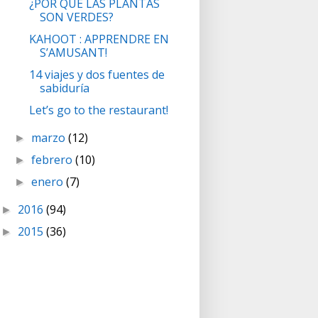
¿POR QUÉ LAS PLANTAS
SON VERDES?
KAHOOT : APPRENDRE EN
S’AMUSANT!
14 viajes y dos fuentes de
sabiduría
Let’s go to the restaurant!
marzo
(12)
►
febrero
(10)
►
enero
(7)
►
2016
(94)
►
2015
(36)
►