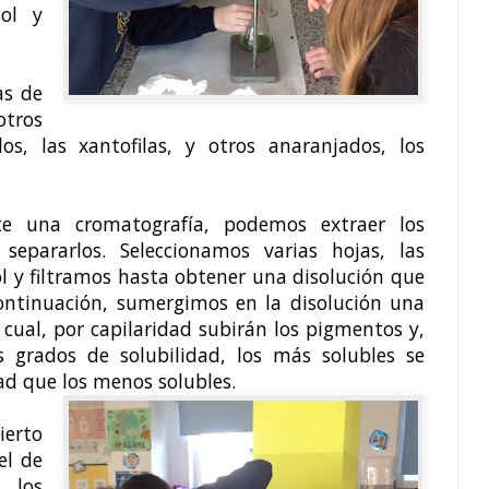
ol y
as de
tros
s, las xantofilas, y otros anaranjados, los
te una cromatografía, podemos extraer los
epararlos. Seleccionamos varias hojas, las
l y filtramos hasta obtener una disolución que
ontinuación, sumergimos en la disolución una
la cual, por capilaridad subirán los pigmentos y,
s grados de solubilidad, los más solubles se
ad que los menos solubles.
ierto
el de
 los