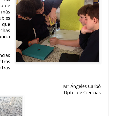
ma de
 más
ubles
 que
nchas
ancia
cias
stros
tras
Mª Ángeles Carbó
Dpto. de Ciencias