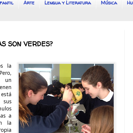
fantil
Arte
Lengua y Literatura
Música
Hu
AS SON VERDES?
s la
Pero,
s un
enen
 está
 sus
nulos
ias a
an la
ropia