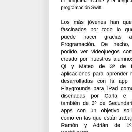
el programa xCode y el lengua
programación Swift.
Los más jóvenes han que
fascinados por todo lo q
puede hacer gracias 
Programación. De hecho,
podido ver videojuegos co
creado por nuestros
alumno
Qi y Mateo de 3º de 
aplicaciones para aprender 
desarrolladas con la app 
Playgrounds para iPad com
diseñadas por Carla e I
también de 3º de Secundar
apps con un objetivo soli
como en las que están traba
Ramón y Adrián de 1