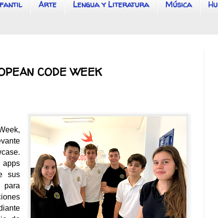
fantil
Arte
Lengua y Literatura
Música
Hu
OPEAN CODE WEEK
 Week,
evante
case.
e apps
e sus
para
ciones
diante