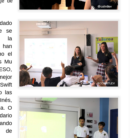
je de
dado
ue se
a la
 han
mo el
s Mu
ESO,
mejor
Swift
o las
nés,
ia. O
dario
jando
º de