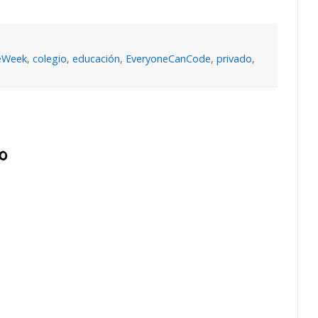
eWeek
,
colegio
,
educación
,
EveryoneCanCode
,
privado
,
o